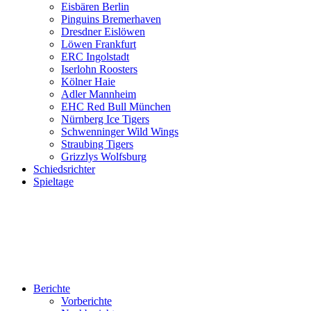
Eisbären Berlin
Pinguins Bremerhaven
Dresdner Eislöwen
Löwen Frankfurt
ERC Ingolstadt
Iserlohn Roosters
Kölner Haie
Adler Mannheim
EHC Red Bull München
Nürnberg Ice Tigers
Schwenninger Wild Wings
Straubing Tigers
Grizzlys Wolfsburg
Schiedsrichter
Spieltage
Berichte
Vorberichte