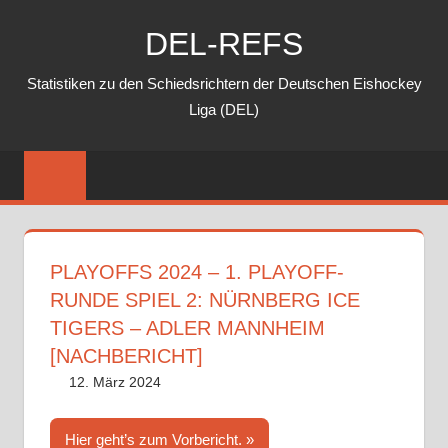
Zum
DEL-REFS
Inhalt
springen
Statistiken zu den Schiedsrichtern der Deutschen Eishockey
Liga (DEL)
PLAYOFFS 2024 – 1. PLAYOFF-
RUNDE SPIEL 2: NÜRNBERG ICE
TIGERS – ADLER MANNHEIM
[NACHBERICHT]
12. März 2024
DEL-Refs
Nachbericht
,
Playoffs 2024
Hier geht’s zum Vorbericht.