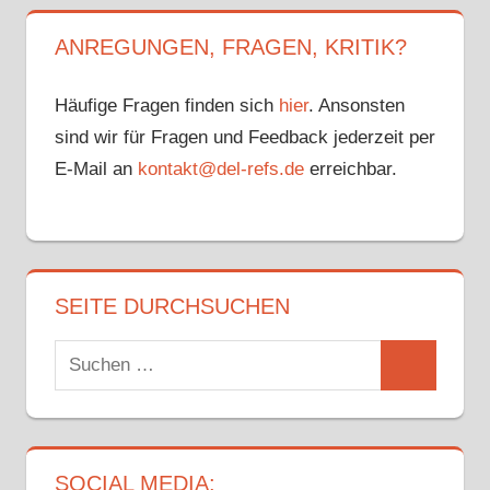
RUNDE
SPIEL 2
ANREGUNGEN, FRAGEN, KRITIK?
ADLER
MANNHEIM
Häufige Fragen finden sich
hier
. Ansonsten
ANDRÉ
sind wir für Fragen und Feedback jederzeit per
SCHRADER
E-Mail an
kontakt@del-refs.de
erreichbar.
ANDREAS
HOFER
MARIAN
ROHATSCH
MARIUS
SEITE DURCHSUCHEN
WÖLZMÜLLER
NACHBERICHT
Suchen
NÜRNBERG
Suchen
nach:
ICE TIGERS
PLAYOFFS
2024
PLAYOFFS
SOCIAL MEDIA: