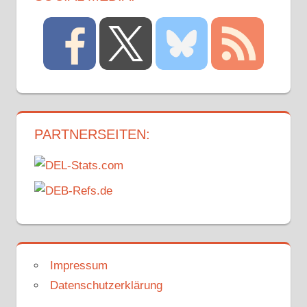
2024 - 1.
PLAYOFF-
RUNDE
SPIEL 2
PARTNERSEITEN:
Impressum
Datenschutzerklärung