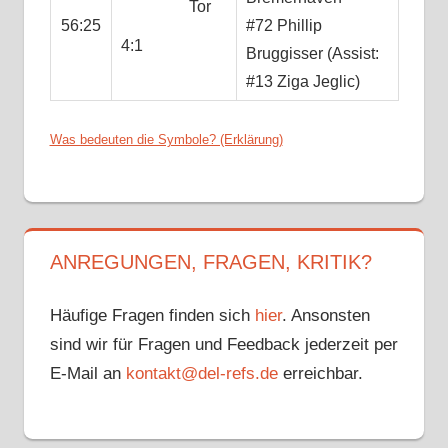
Tor
56:25
#72 Phillip
4:1
Bruggisser (Assist:
#13 Ziga Jeglic)
Was bedeuten die Symbole? (Erklärung)
ANDRIS
ANSONS
ERC
ANREGUNGEN, FRAGEN, KRITIK?
INGOLSTADT
JONAS
MERTEN
Häufige Fragen finden sich
hier
. Ansonsten
NACHBERICHT
sind wir für Fragen und Feedback jederzeit per
PINGUINS
E-Mail an
kontakt@del-refs.de
erreichbar.
BREMERHAVEN
RAINER
KÖTTSTORFER