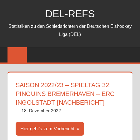
Zum
DEL-REFS
Inhalt
springen
Statistiken zu den Schiedsrichtern der Deutschen Eishockey
Liga (DEL)
SAISON 2022/23 – SPIELTAG 32:
PINGUINS BREMERHAVEN – ERC
INGOLSTADT [NACHBERICHT]
18. Dezember 2022
DEL-Refs
Nachbericht
,
Saison 2022/23
Hier geht’s zum Vorbericht.