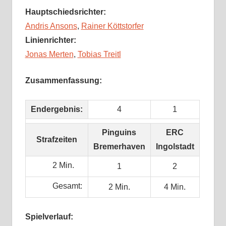
Hauptschiedsrichter:
Andris Ansons
,
Rainer Köttstorfer
Linienrichter:
Jonas Merten
,
Tobias Treitl
Zusammenfassung:
Endergebnis:
4
1
Pinguins
ERC
Strafzeiten
Bremerhaven
Ingolstadt
2 Min.
1
2
Gesamt:
2 Min.
4 Min.
Spielverlauf: